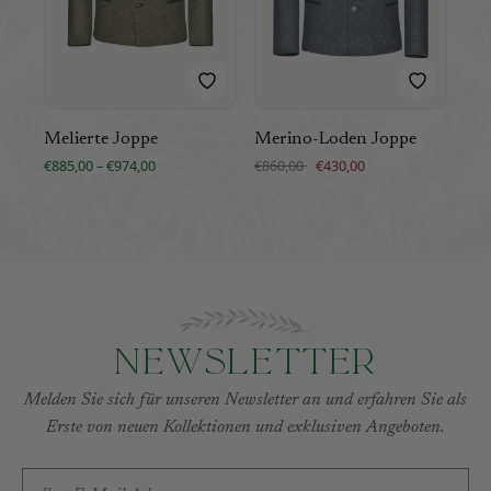
Sch
Melierte Joppe
Merino-Loden Joppe
Mod
€885,00 – €974,00
€860,00
€430,00
€1.2
Newsletter
Melden Sie sich für unseren Newsletter an und erfahren Sie als
Erste von neuen Kollektionen und exklusiven Angeboten.
E-MAIL-ADRESSE