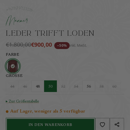
Veloursleder trifft Loden – vereint in edler Steppjack
inkl. MwSt.
zzgl. Versandkosten
Männer
Leder trifft Loden
€1.800,00
€900,00
−50%
inkl. MwSt.
FARBE
GRÖSSE
44
46
48
50
52
54
56
58
60
▸ Zur Größentabelle
Auf Lager, weniger als 5 verfügbar
IN DEN WARENKORB