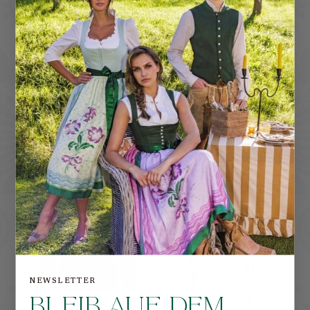
D
a
z
u
PASSEND
−31%
SALE
NEWSLETTER
BLEIB AUF DEM