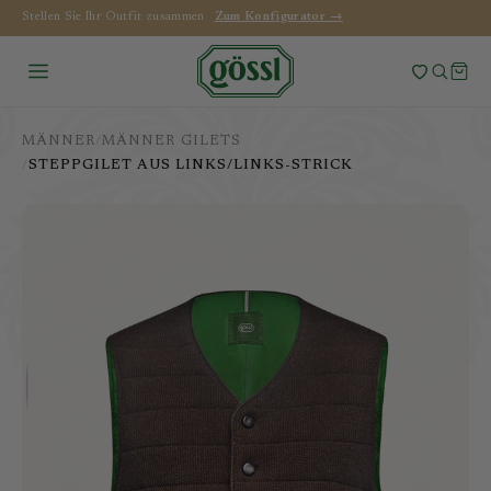
0 Artikel im Warenkorb
Stellen Sie Ihr Outfit zusammen
Zum Konfigurator →
Die neue Kollektion ist da!
Zum Lookbook →
SUCHE
MÄNNER
/
MÄNNER GILETS
/
STEPPGILET AUS LINKS/LINKS-STRICK