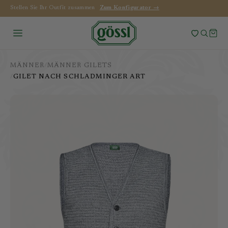
0 Artikel im Warenkorb
Stellen Sie Ihr Outfit zusammen
Zum Konfigurator →
SUCHE
MÄNNER
/
MÄNNER GILETS
/
GILET NACH SCHLADMINGER ART