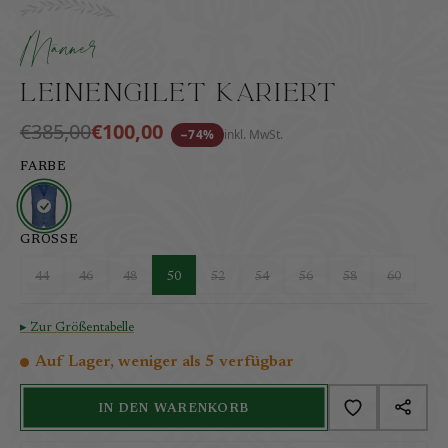
Zeitlos kariert – Leinengilet mit echtem Trachtенcha
inkl. MwSt.
zzgl. Versandkosten
Männer
Leinengilet kariert
€385,00
€100,00
−74%
inkl. MwSt.
FARBE
GRÖSSE
44
46
48
50
52
54
56
58
60
▸ Zur Größentabelle
Auf Lager, weniger als 5 verfügbar
IN DEN WARENKORB