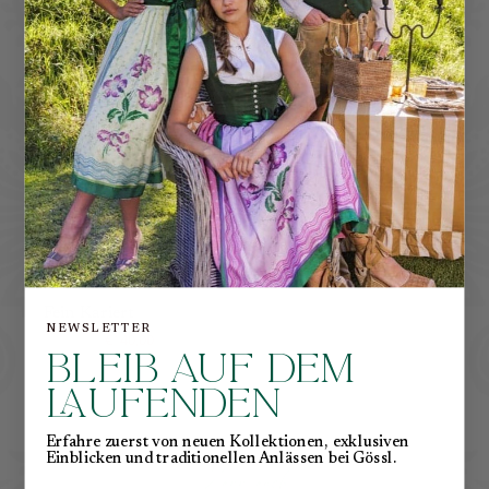
−36%
Fein Kariert
NEWSLETTER
€220,00
€140,00
BLEIB AUF DEM
LAUFENDEN
Erfahre zuerst von neuen Kollektionen, exklusiven
Einblicken und traditionellen Anlässen bei Gössl.
K
a
n
n
a
u
c
h