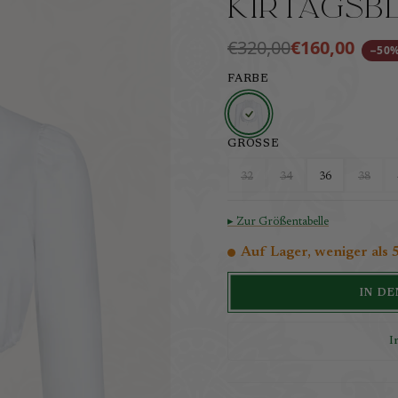
Kirtagsb
€320,00
€160,00
−50
FARBE
GRÖSSE
32
34
36
38
▸ Zur Größentabelle
Auf Lager, weniger als 
IN D
I