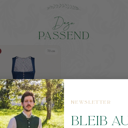
D
a
z
u
PASSEND
70 cm
NEWSLETTER
BLEIB A