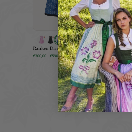
Ranken Dirndl
Wiener
€300,00 – €590,00
€980,00