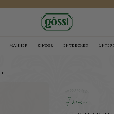
MÄNNER
KINDER
ENTDECKEN
UNTER
SE
Zarte Puffärmel, vered
inkl. MwSt.
zzgl. Versandkosten
Frauen