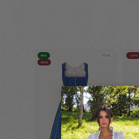
NEU
−23%
70 cm
SALE