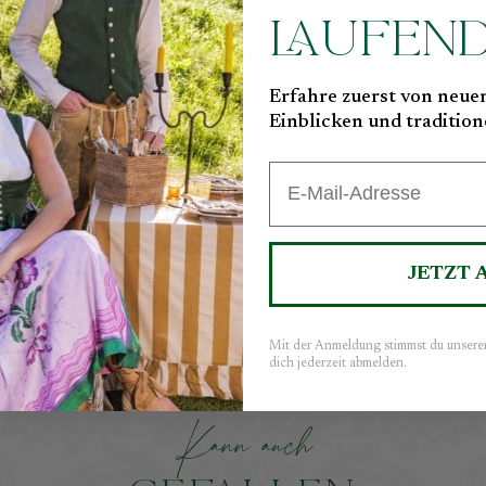
LAUFEN
Erfahre zuerst von neue
Einblicken und tradition
Email
 Werkstätten Dirndl
€750,00
JETZT
Mit der Anmeldung stimmst du unser
dich jederzeit abmelden.
K
a
n
n
a
u
c
h