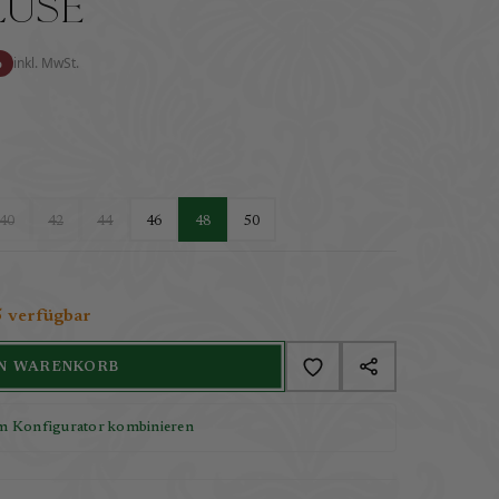
luse
%
inkl. MwSt.
40
42
44
46
48
50
5 verfügbar
EN WARENKORB
m Konfigurator kombinieren