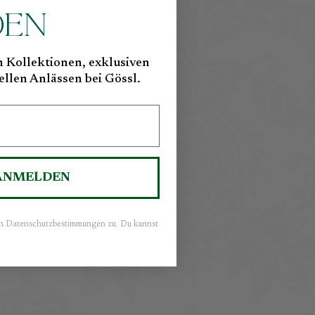
DEN
n Kollektionen, exklusiven
ellen Anlässen bei Gössl.
 ANMELDEN
en Datenschutzbestimmungen zu. Du kannst