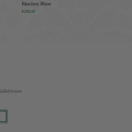
Rüschen Bluse
Dirndlbluse
€290,00
€450,00
€310
Kollektionen