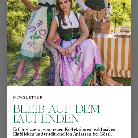
−50%
104 cm
70 cm
Ausseer Dirndl
Dirndl im Ausseer
Ger
Farbspiel
€920,00 – €1.012,00
€1.
NEWSLETTER
€1.280,00
€640,00
BLEIB AUF DEM
LAUFENDEN
Erfahre zuerst von neuen Kollektionen, exklusiven
Einblicken und traditionellen Anlässen bei Gössl.