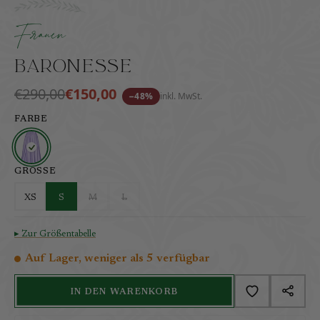
Florale Schürze aus Baumwollsatin mit eleganten Steh
inkl. MwSt.
zzgl. Versandkosten
Frauen
Baronesse
€290,00
€150,00
−48%
inkl. MwSt.
FARBE
GRÖSSE
XS
S
M
L
▸ Zur Größentabelle
Auf Lager, weniger als 5 verfügbar
IN DEN WARENKORB