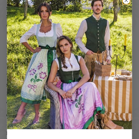
Schleife in der Mitte
Schleife in der Mitte Dies ist das traditionelle Zeichen
dafür, dass die Trägerin noch Jungfrau ist. Auch
Unentschlossene binden hier gerne die Schleife.
Schleife in der Mitte
Dies ist das traditionelle Zeichen dafür, dass die Trägerin
noch Jungfrau ist. Auch Unentschlossene binden hier
gerne die Schleife.
Schleife hinten
Mit der hinten gebundenen Schleife zeigt die Trägerin,
dass sie bereits verwitwet ist.
Gössls Doppeltes Schürzenband bietet unzählige
Möglichkeiten, diesen individuellen Dirndllook zu
perfektionieren. Von edlen Knoten bis zur extravaganten