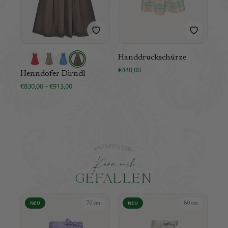
Handdruckschürze
Sei
€440,00
€24
Henndofer Dirndl
€830,00 – €913,00
K
a
n
n
a
u
c
h
GEFALLEN
NEU
NEU
70 cm
80 cm