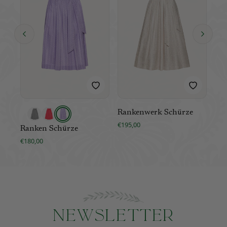
Rankenwerk Schürze
Bar
€195,00
€19
Ranken Schürze
€180,00
Newsletter