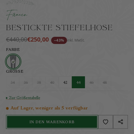
Klassische Stiefelhose mit zarter Flachstickerei an der
inkl. MwSt.
zzgl. Versandkosten
Frauen
Bestickte Stiefelhose
€440,00
€250,00
−43%
inkl. MwSt.
FARBE
GRÖSSE
34
36
38
40
42
44
46
48
▸ Zur Größentabelle
Auf Lager, weniger als 5 verfügbar
IN DEN WARENKORB