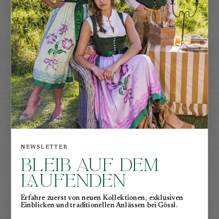
−59%
−66%
Außergewöhnlich
Treuer Begleiter
NEWSLETTER
feminin
€590,00
€200,00
BLEIB AUF DEM
€720,00
€290,00
LAUFENDEN
Erfahre zuerst von neuen Kollektionen, exklusiven
Einblicken und traditionellen Anlässen bei Gössl.