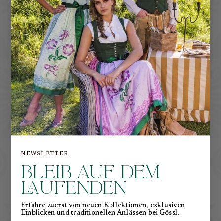
PASSEND
NEWSLETTER
BLEIB AUF DEM
Spitzenbluse Langarm
Rüschen Bluse
€285,00
€290,00
LAUFENDEN
Erfahre zuerst von neuen Kollektionen, exklusiven
Einblicken und traditionellen Anlässen bei Gössl.