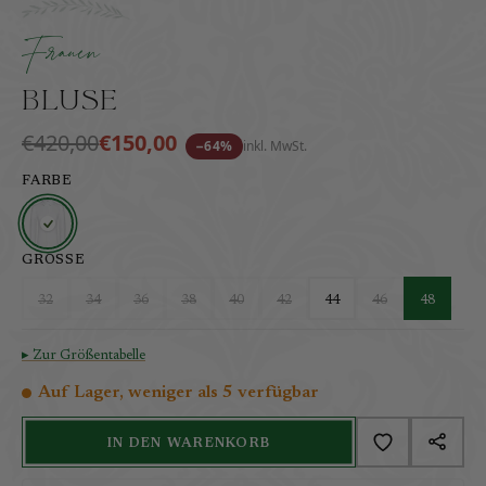
Leinen-Bluse mit Mouliné-Spitze und Perlmuttknöpf
inkl. MwSt.
zzgl. Versandkosten
Frauen
Bluse
€420,00
€150,00
−64%
inkl. MwSt.
FARBE
GRÖSSE
32
34
36
38
40
42
44
46
48
▸ Zur Größentabelle
Auf Lager, weniger als 5 verfügbar
IN DEN WARENKORB